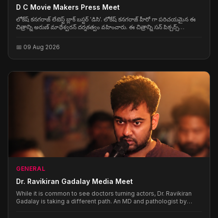
D C Movie Makers Press Meet
లోకేష్ కనగరాజ్ లేటెస్ట్ బ్లాక్ బస్టర్ 'డిసి'. లోకేష్ కనగరాజ్ హీరో గా పరిచయమైన ఈ
చిత్రాన్ని అరుణ్ మాథేశ్వరన్ దర్శకత్వం వహించారు. ఈ చిత్రాన్ని సన్ పిక్చర్స్
నిర్మించింది. వామికా గబ్బి, సంజనా కృష్ణమూర్తి హీరోయినన్స్ గా నటించారు. అనిరుధ్
సంగీతం అందించారు. ఆగస్టు 7న ఏషియన్ సినిమాస్ ద్వారా ఈ చిత్రం తెలుగులో
📅 09 Aug 2026
గ్రాండ్ గా విడుదలై అద్భుతమైన రెస్పాన్స్ తో ఘన విజయాన్ని అందుకుంది. ఈ
సందర్భంగా మేకర్స్ ప్రెస్ మీట్ నిర్మించారు.
GENERAL
Dr. Ravikiran Gadalay Media Meet
While it is common to see doctors turning actors, Dr. Ravikiran
Gadalay is taking a different path. An MD and pathologist by
profession, he has earned recognition in the medical field and is
now entering the film industry as a director. He is making his