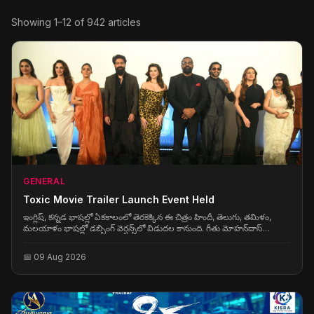
Showing 1–12 of 942 articles
GENERAL
Toxic Movie Trailer Launch Event Held
ఇంగ్లిష్, కన్నడ భాషల్లో ఏకకాలంలో తెరకెక్కిన ఈ చిత్రం హిందీ, తెలుగు, తమిళం,
మలయాళం భాషల్లో డబ్బింగ్ వెర్షన్స్‌లో విడుదల కానుంది. గీతు మోహన్‌దాస్
దర్శకత్వం వహించిన ఈ చిత్రంలో యశ్, నయనతార, కియారా అద్వానీ, తారా
సుతారియా, రుక్మిణి వసంత్, హుమా ఖురేషి కీలక పాత్రల్లో నటించారు.
📅 09 Aug 2026