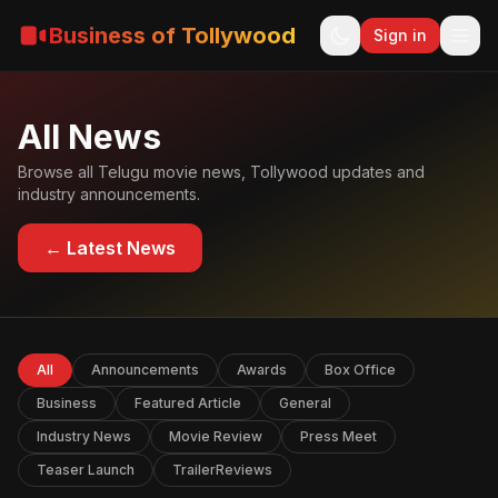
Business of Tollywood
Sign in
All News
Browse all Telugu movie news, Tollywood updates and
industry announcements.
← Latest News
All
Announcements
Awards
Box Office
Business
Featured Article
General
Industry News
Movie Review
Press Meet
Teaser Launch
TrailerReviews