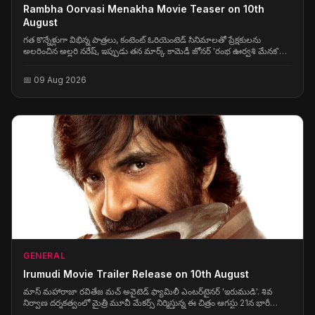
Rambha Oorvasi Menakha Movie Teaser on 10th
August
గత కొన్నేళ్లుగా విభిన్న పాత్రలు, కంటెంట్ ఓరియెంటెడ్ సినిమాలతో ప్రేక్షకులను
అలరించిన అల్లరి నరేష్, ఇప్పుడు తన మార్క్ కామెడీ జోనర్‌ 'రంభ ఊర్వశి మేనక'తో
సిద్ధమయ్యారు.
📅 09 Aug 2026
GENERAL
Irumudi Movie Trailer Release on 10th August
మాస్ మహారాజా రవితేజ మచ్ అవైటెడ్ ఫ్యామిలీ ఎంటర్‌టైనర్ 'ఇరుముడి'. శివ
నిర్వాణ దర్శకత్వంలో మైత్రీ మూవీ మేకర్స్ నిర్మిస్తున్న ఈ చిత్రం ఆగస్టు 21న భారీ
స్థాయిలో థియేటర్లలో విడుదల కానుంది.