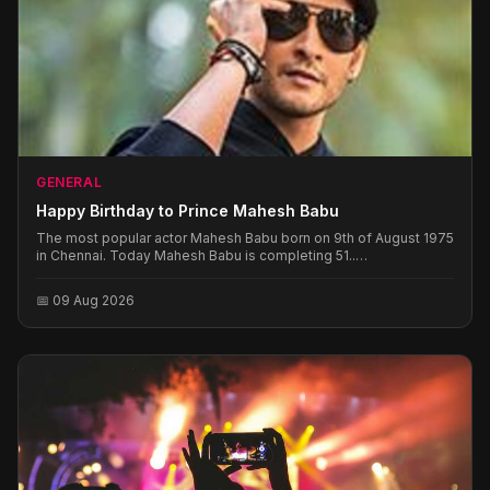
GENERAL
Happy Birthday to Prince Mahesh Babu
The most popular actor Mahesh Babu born on 9th of August 1975
in Chennai. Today Mahesh Babu is completing 51..
Businessoftollywood.com extends its Birthday Greetings to this
Prince expecting many more super hits from this talented actor.
📅 09 Aug 2026