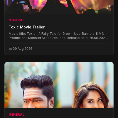
GENERAL
Toxic Movie Trailer
Movie title: Toxic – A Fairy Tale for Grown-Ups. Banners: K V N
Productions,Monster Mind Creations. Release date: 26.08.2026.
Cast: Yash,Rukmini Vasanth,Nayanathara,Kiara Advani,. Directed
by: Geetu Mohandas. Music: Ravi Basrur
📅 09 Aug 2026
GENERAL