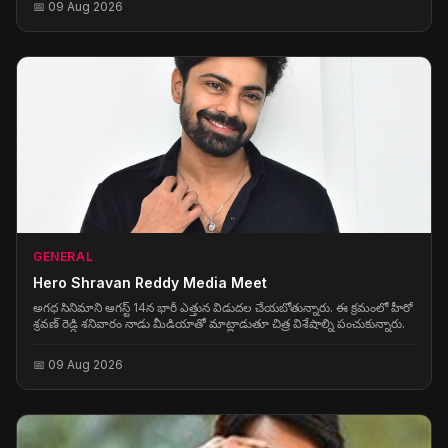
📅 09 Aug 2026
feature-film debut with The Maze, a psychological thriller
starring Sriram (Srikanth) in the lead role.
GENERAL
Hero Shravan Reddy Media Meet
అగధ సినిమాని ఆగస్ట్ 14న భారీ ఎత్తున విడుదల చేయబోతున్నారు. ఈ క్రమంలో హీరో
శ్రవణ్ రెడ్డి శనివారం నాడు మీడియాతో మాట్లాడుతూ చిత్ర విశేషాల్ని పంచుకున్నారు.
📅 09 Aug 2026