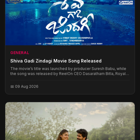
GENERAL
Shiva Gadi Zindagi Movie Song Released
The movie’s title was launched by producer Suresh Babu, while
the song was released by ReelOn CEO Dasaratham Bitla, Royal
Enfield Dealer Principal Poola Sandeep Kumar Naidu, and senior
journalist Shiva Mallala, who attended the event as chief guests.
📅 09 Aug 2026
The guests congratulated the entire team and wished the film
great success.