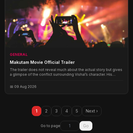
GENERAL
Makutam Movie Official Trailer
The trailer does not reveal much about the actual story but gives
a glimpse of the conflict surrounding Vishal’s character. His
different looks and shades suggest that the film has several
layers. The story seems to combine personal emotions with
📅 09 Aug 2026
high-intensity action. Instead of revealing the main twist, the
trailer raises questions about the characters, their relationships
and the bigger conflict, creating curiosity among viewers.
1
2
3
4
5
Next ›
Go
Go to page